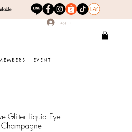
ailable
Log In
M E M B E R S
E V E N T
 Glitter Liquid Eye
 Champagne