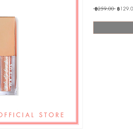
Regular
 ฿259.00 
฿129.
Price