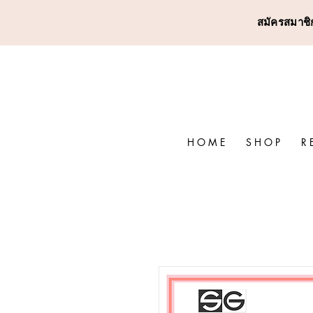
สมัครสมาชิก
H O M E
S H O P
R 