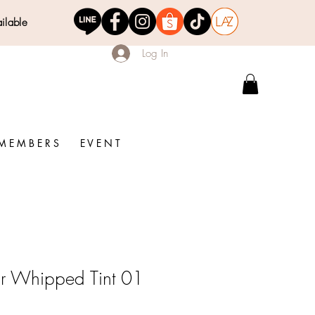
ailable
Log In
M E M B E R S
E V E N T
r Whipped Tint 01