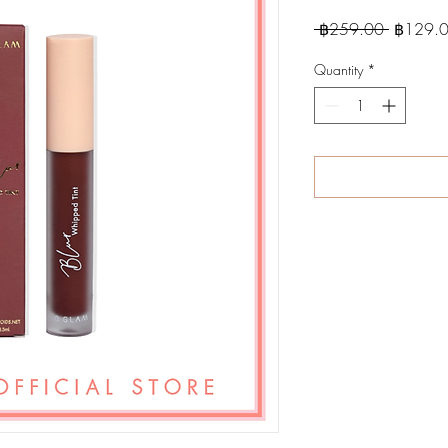
Regular
 ฿259.00 
฿129.
Price
Quantity
*