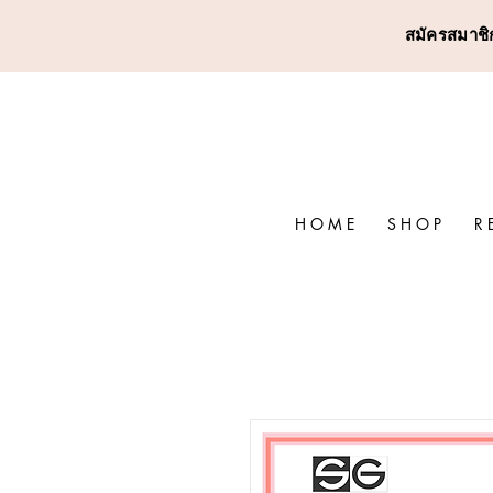
สมัครสมาชิก
H O M E
S H O P
R 