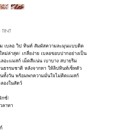
 TINT
ม เบลอ วิป ทินท์ สัมผัสความละมุนแบบติด
ุ่นใหม่ล่าสุด! เกลี่ยง่าย เบลอขอบปากอย่างเป็น
เลอะแมสก์ เม็ดสีแน่น เบาบาง สบายริม
็นธรรมชาติ หลังจากทา ให้ลิปทินท์เซ็ทตัว
นทั้งวัน พร้อมพกความมั่นใจไม่ติดแมสก์
ลองในสัตว์
ิกซ์!
เวลาทา
ก์