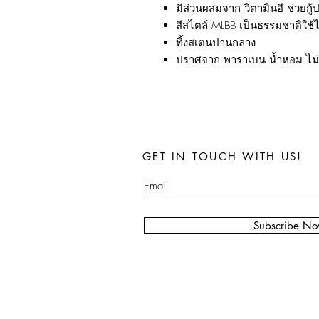
มีส่วนผสมจาก วิตามินอี ช่วยกู
สีสไตล์
MLBB
เป็นธรรมชาติใช้ได
ทิ้งสเตนปานกลาง
ปราศจาก พาราเบน น้ำหอม ไม่ท
GET IN TOUCH WITH US!
Subscribe N