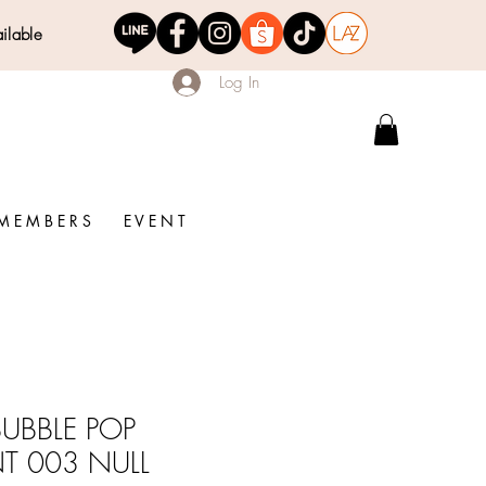
ailable
Log In
M E M B E R S
E V E N T
UBBLE POP
NT 003 NULL