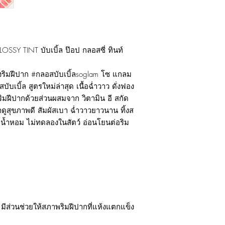
LOSSY TINT
บับเบิ้ล ป๊อป กลอสซี่ ทินท์
งริมฝีปาก #กลอสบับเบิ้ลsoglam โซ แกลม
สบับเบิ้ล สูตรใหม่ล่าสุด เนื้อฉ่ำวาว ดั่งฟอง
ริมฝีปากด้วยส่วนผสมจาก วิตามิน อี สกัด
ดูสุขภาพดี สัมผัสเบา ฉ่ำวาวยาวนาน ทิ้งส
ำหอม ไม่ทดลองในสัตว์ อ่อนโยนต่อริม
 มีส่วนช่วยให้สภาพริมฝีปากที่แห้งแตกแข็ง