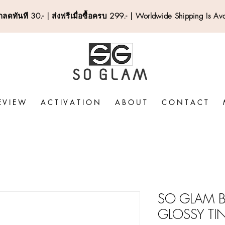
ลดทันที 30.- | ส่งฟรีเมื่อซื้อครบ 299.- | Worldwide Shipping Is Av
E V I E W
A C T I V A T I O N
A B O U T
C O N T A C T
SO GLAM B
GLOSSY TI