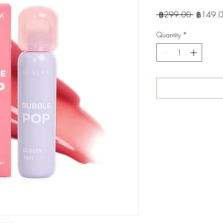
Regular
 ฿299.00 
฿149.
Price
Quantity
*