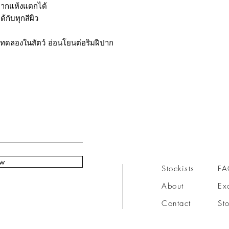
้ปากแห้งแตกได้
้กับทุกสีผิว
ดลองในสัตว์ อ่อนโยนต่อริมฝีปาก
ow
Stockists
F
About
Ex
Contact
St