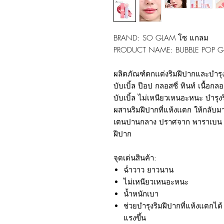
BRAND: SO GLAM
โซ แกลม
PRODUCT NAME: BUBBLE POP G
ผลิตภัณฑ์ตกแต่งริมฝีปากและบำรุ
บับเบิ้ล ป๊อป กลอสซี่ ทินท์ เนื้อกลอ
บับเบิ้ล ไม่เหนียวเหนอะหนะ บำรุง
ผสานริมฝีปากที่แห้งแตก ให้กลับมา
เตนปานกลาง ปราศจาก พาราเบน น้
ฝีปาก
จุดเด่นสินค้า
:
ฉ่ำวาว ยาวนาน
ไม่เหนียวเหนอะหนะ
น้ำหนักเบา
ช่วยบำรุงริมฝีปากที่แห้งแตกได้
แรงขึ้น