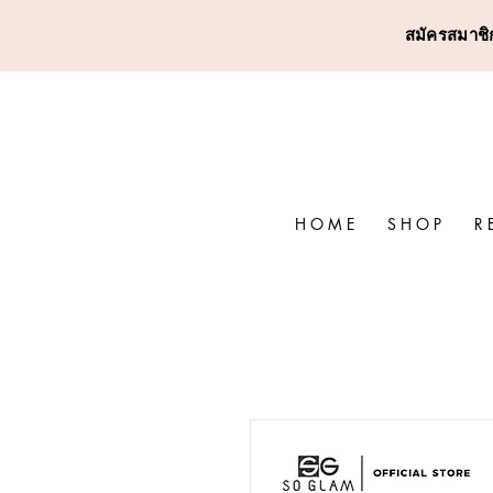
สมัครสมาชิก
H O M E
S H O P
R 